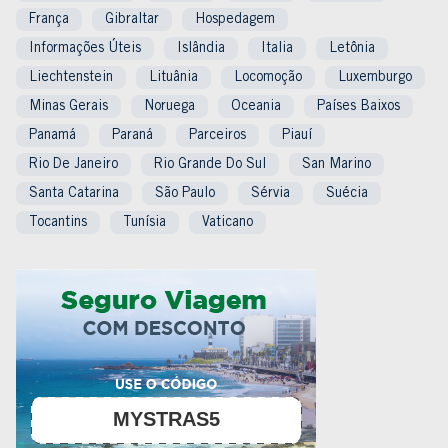
França
Gibraltar
Hospedagem
Informações Úteis
Islândia
Italia
Letônia
Liechtenstein
Lituânia
Locomoção
Luxemburgo
Minas Gerais
Noruega
Oceania
Países Baixos
Panamá
Paraná
Parceiros
Piauí
Rio De Janeiro
Rio Grande Do Sul
San Marino
Santa Catarina
São Paulo
Sérvia
Suécia
Tocantins
Tunísia
Vaticano
MYSTRAS5