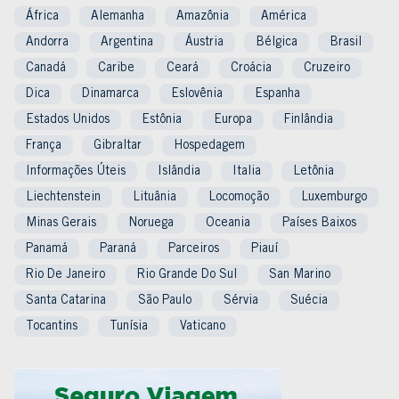
África
Alemanha
Amazônia
América
Andorra
Argentina
Áustria
Bélgica
Brasil
Canadá
Caribe
Ceará
Croácia
Cruzeiro
Dica
Dinamarca
Eslovênia
Espanha
Estados Unidos
Estônia
Europa
Finlândia
França
Gibraltar
Hospedagem
Informações Úteis
Islândia
Italia
Letônia
Liechtenstein
Lituânia
Locomoção
Luxemburgo
Minas Gerais
Noruega
Oceania
Países Baixos
Panamá
Paraná
Parceiros
Piauí
Rio De Janeiro
Rio Grande Do Sul
San Marino
Santa Catarina
São Paulo
Sérvia
Suécia
Tocantins
Tunísia
Vaticano