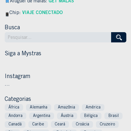
Aluguel de malas:
GET MALAS
Chip:
VIAJE CONECTADO
Busca
Siga a Mystras
Instagram
…
Categorias
África
Alemanha
Amazônia
América
Andorra
Argentina
Áustria
Bélgica
Brasil
Canadá
Caribe
Ceará
Croácia
Cruzeiro