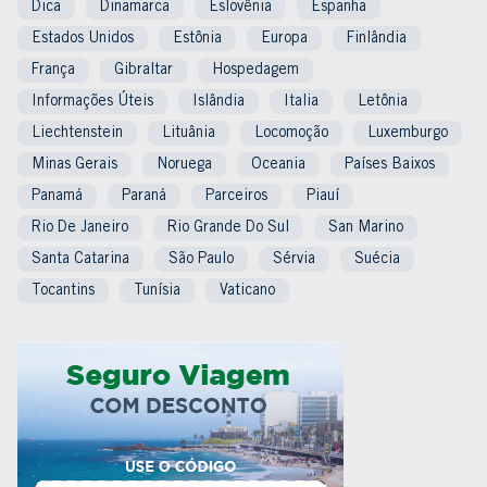
Dica
Dinamarca
Eslovênia
Espanha
Estados Unidos
Estônia
Europa
Finlândia
França
Gibraltar
Hospedagem
Informações Úteis
Islândia
Italia
Letônia
Liechtenstein
Lituânia
Locomoção
Luxemburgo
Minas Gerais
Noruega
Oceania
Países Baixos
Panamá
Paraná
Parceiros
Piauí
Rio De Janeiro
Rio Grande Do Sul
San Marino
Santa Catarina
São Paulo
Sérvia
Suécia
Tocantins
Tunísia
Vaticano