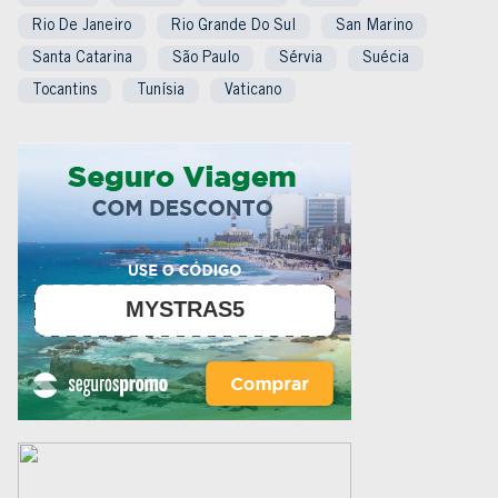
Rio De Janeiro
Rio Grande Do Sul
San Marino
Santa Catarina
São Paulo
Sérvia
Suécia
Tocantins
Tunísia
Vaticano
MYSTRAS5