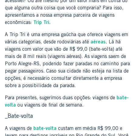
acessível? Ou até mesmo por um valor mais em conta do
que alguma outra coisa que você compraria? Para isso,
apresentamos a nossa empresa parceira de viagens
econômicas:
Trip Tri
.
A Trip Tri é uma empresa gaúcha que oferece viagens em
várias categorias, desde rodoviárias até
aéreas
. Lá há
viagens com valor que vão de R$ 99,0 (bate-volta) até
mais de 8 mil reais (viagens aéreas). As viagens saem de
Porto Alegre-RS, podendo fazer paradas no caminho para
pegar passageiros. Caso sua cidade não esteja na lista de
opções, é necessário consultar diretamente a empresa
sobre a possibilidade da parada.
Para presentes, sugerimos duas opções: viagens de
bate-
volta
ou viagens de final de semana.
_Bate-volta
A viagens de
bate-volta
custam em média R$ 99,00 e
levam para destinos incríveis no Rio Grande do Sul. Você