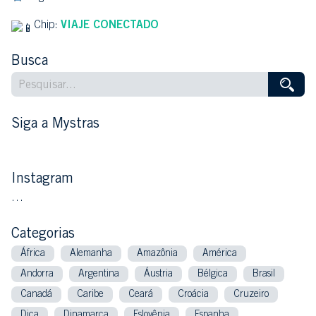
Chip:
VIAJE CONECTADO
Busca
Siga a Mystras
Instagram
…
Categorias
África
Alemanha
Amazônia
América
Andorra
Argentina
Áustria
Bélgica
Brasil
Canadá
Caribe
Ceará
Croácia
Cruzeiro
Dica
Dinamarca
Eslovênia
Espanha