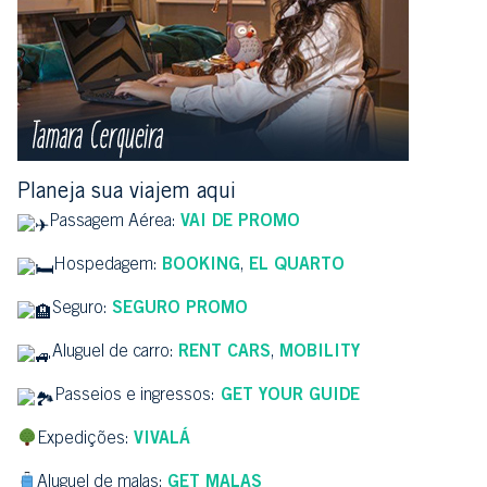
Planeja sua viajem aqui
Passagem Aérea:
VAI DE PROMO
Hospedagem:
BOOKING
,
EL QUARTO
Seguro:
SEGURO PROMO
Aluguel de carro:
RENT CARS
,
MOBILITY
Passeios e ingressos:
GET YOUR GUIDE
Expedições:
VIVALÁ
Aluguel de malas:
GET MALAS