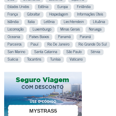
Estados Unidos
Estônia
Europa
Finlândia
França
Gibraltar
Hospedagem
Informações Úteis
Islândia
Italia
Letônia
Liechtenstein
Lituânia
Locomoção
Luxemburgo
Minas Gerais
Noruega
Oceania
Países Baixos
Panamá
Paraná
Parceiros
Piauí
Rio De Janeiro
Rio Grande Do Sul
San Marino
Santa Catarina
São Paulo
Sérvia
Suécia
Tocantins
Tunísia
Vaticano
MYSTRAS5