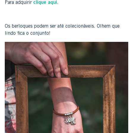
Para adquirir
clique aqui
.
Os berloques podem ser até colecionáveis. Olhem que
lindo fica o conjunto!