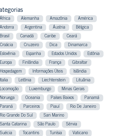
ategorias
África
Alemanha
Amazônia
América
Andorra
Argentina
Áustria
Bélgica
Brasil
Canadá
Caribe
Ceará
Croácia
Cruzeiro
Dica
Dinamarca
Eslovênia
Espanha
Estados Unidos
Estônia
Europa
Finlândia
França
Gibraltar
Hospedagem
Informações Úteis
Islândia
Italia
Letônia
Liechtenstein
Lituânia
Locomoção
Luxemburgo
Minas Gerais
Noruega
Oceania
Países Baixos
Panamá
Paraná
Parceiros
Piauí
Rio De Janeiro
Rio Grande Do Sul
San Marino
Santa Catarina
São Paulo
Sérvia
Suécia
Tocantins
Tunísia
Vaticano