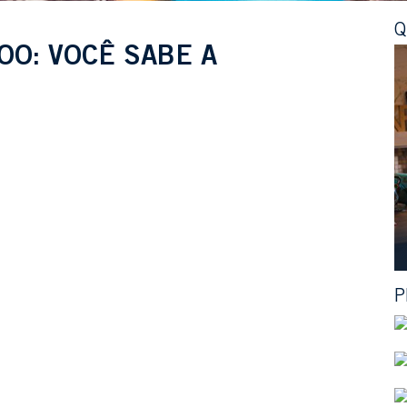
Q
OO: VOCÊ SABE A
P