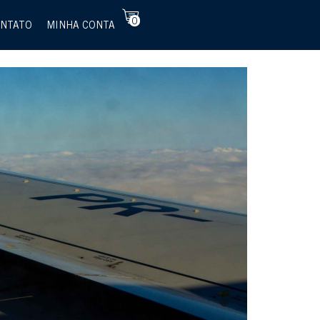
[smart_search
0
NTATO
MINHA CONTA
id="1"]