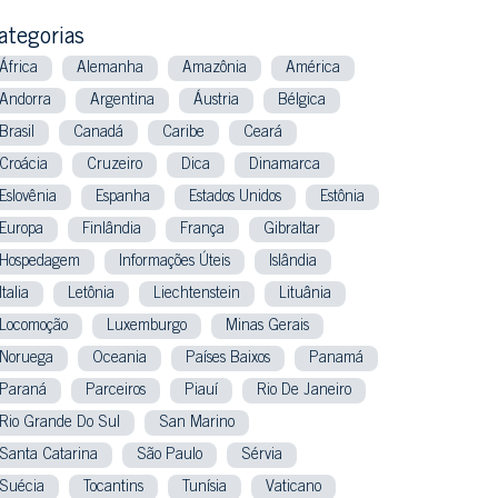
ategorias
África
Alemanha
Amazônia
América
Andorra
Argentina
Áustria
Bélgica
Brasil
Canadá
Caribe
Ceará
Croácia
Cruzeiro
Dica
Dinamarca
Eslovênia
Espanha
Estados Unidos
Estônia
Europa
Finlândia
França
Gibraltar
Hospedagem
Informações Úteis
Islândia
Italia
Letônia
Liechtenstein
Lituânia
Locomoção
Luxemburgo
Minas Gerais
Noruega
Oceania
Países Baixos
Panamá
Paraná
Parceiros
Piauí
Rio De Janeiro
Rio Grande Do Sul
San Marino
Santa Catarina
São Paulo
Sérvia
Suécia
Tocantins
Tunísia
Vaticano