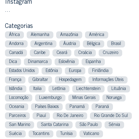
Instagram
…
Categorias
África
Alemanha
Amazônia
América
Andorra
Argentina
Áustria
Bélgica
Brasil
Canadá
Caribe
Ceará
Croácia
Cruzeiro
Dica
Dinamarca
Eslovênia
Espanha
Estados Unidos
Estônia
Europa
Finlândia
França
Gibraltar
Hospedagem
Informações Úteis
Islândia
Italia
Letônia
Liechtenstein
Lituânia
Locomoção
Luxemburgo
Minas Gerais
Noruega
Oceania
Países Baixos
Panamá
Paraná
Parceiros
Piauí
Rio De Janeiro
Rio Grande Do Sul
San Marino
Santa Catarina
São Paulo
Sérvia
Suécia
Tocantins
Tunísia
Vaticano