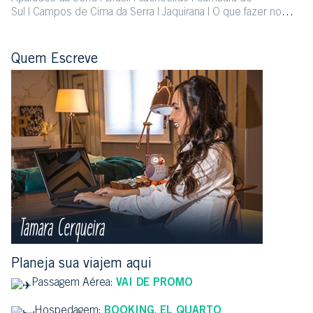
Sul
Campos de Cima da Serra
Jaquirana
O que fazer no
Litoral Gaúcho
Passeio perto do Litoral Gaúcho
Rio Grande
do Sul
RS
Quem Escreve
Planeja sua viajem aqui
Passagem Aérea:
VAI DE PROMO
Hospedagem:
BOOKING
,
EL QUARTO