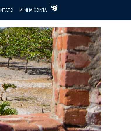
[smart_search
0
NTATO
MINHA CONTA
id="1"]