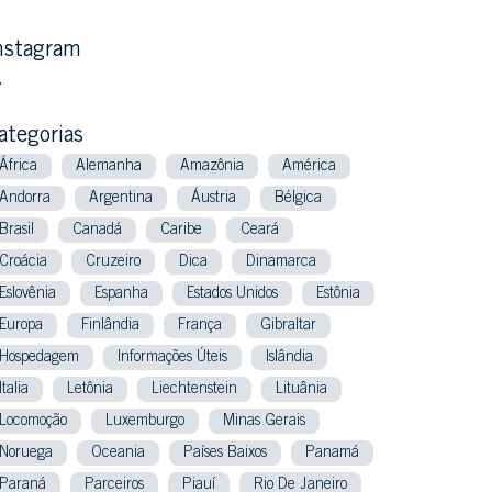
nstagram
…
ategorias
África
Alemanha
Amazônia
América
Andorra
Argentina
Áustria
Bélgica
Brasil
Canadá
Caribe
Ceará
Croácia
Cruzeiro
Dica
Dinamarca
Eslovênia
Espanha
Estados Unidos
Estônia
Europa
Finlândia
França
Gibraltar
Hospedagem
Informações Úteis
Islândia
Italia
Letônia
Liechtenstein
Lituânia
Locomoção
Luxemburgo
Minas Gerais
Noruega
Oceania
Países Baixos
Panamá
Paraná
Parceiros
Piauí
Rio De Janeiro