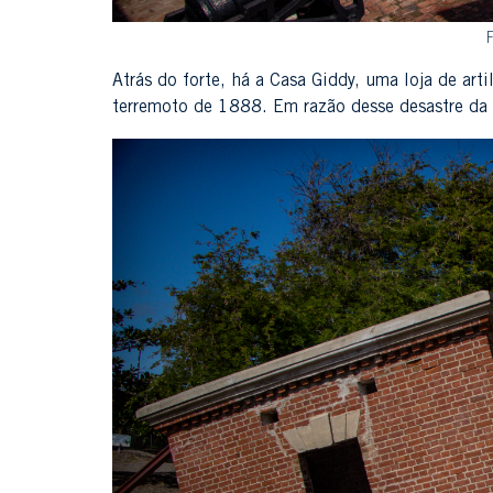
F
Atrás do forte, há a Casa Giddy, uma loja de art
terremoto de 1888. Em razão desse desastre da n