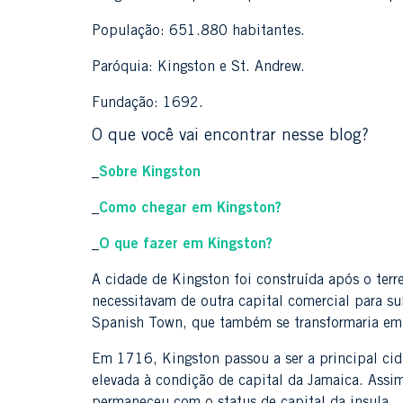
População: 651.880 habitantes.
Paróquia: Kingston e St. Andrew.
Fundação: 1692.
O que você vai encontrar nesse blog?
_
Sobre Kingston
_
Como chegar em Kingston?
_
O que fazer em Kingston?
A cidade de Kingston foi construída após o terr
necessitavam de outra capital comercial para sub
Spanish Town, que também se transformaria em c
Em 1716, Kingston passou a ser a principal ci
elevada à condição de capital da Jamaica. Ass
permaneceu com o status de capital da insula.