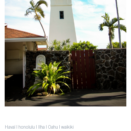
Havaí
honolulu
Ilha
Oahu
waikiki