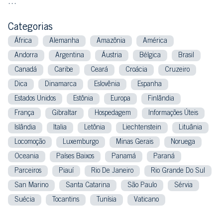
…
Categorias
África
Alemanha
Amazônia
América
Andorra
Argentina
Áustria
Bélgica
Brasil
Canadá
Caribe
Ceará
Croácia
Cruzeiro
Dica
Dinamarca
Eslovênia
Espanha
Estados Unidos
Estônia
Europa
Finlândia
França
Gibraltar
Hospedagem
Informações Úteis
Islândia
Italia
Letônia
Liechtenstein
Lituânia
Locomoção
Luxemburgo
Minas Gerais
Noruega
Oceania
Países Baixos
Panamá
Paraná
Parceiros
Piauí
Rio De Janeiro
Rio Grande Do Sul
San Marino
Santa Catarina
São Paulo
Sérvia
Suécia
Tocantins
Tunísia
Vaticano