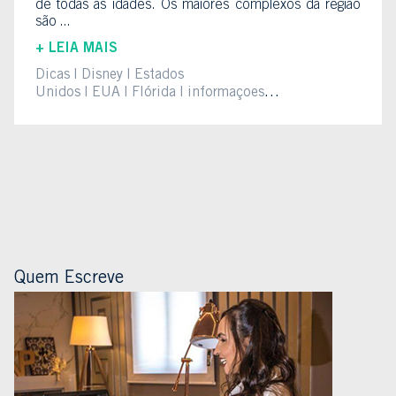
de todas as idades. Os maiores complexos da região
são ...
+ LEIA MAIS
Dicas
Disney
Estados
Unidos
EUA
Flórida
informaçoes
uteis
Orlando
parque
Universal
USA
Quem Escreve