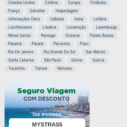
Estados Unidos
Estônia
Europa
Finlândia
França
Gibraltar
Hospedagem
Informações Úteis
Islândia
Italia
Letônia
Liechtenstein
Lituânia
Locomoção
Luxemburgo
Minas Gerais
Noruega
Oceania
Países Baixos
Panamá
Paraná
Parceiros
Piauí
Rio De Janeiro
Rio Grande Do Sul
San Marino
Santa Catarina
São Paulo
Sérvia
Suécia
Tocantins
Tunísia
Vaticano
MYSTRAS5