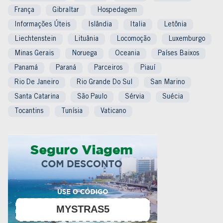
França
Gibraltar
Hospedagem
Informações Úteis
Islândia
Italia
Letônia
Liechtenstein
Lituânia
Locomoção
Luxemburgo
Minas Gerais
Noruega
Oceania
Países Baixos
Panamá
Paraná
Parceiros
Piauí
Rio De Janeiro
Rio Grande Do Sul
San Marino
Santa Catarina
São Paulo
Sérvia
Suécia
Tocantins
Tunísia
Vaticano
MYSTRAS5