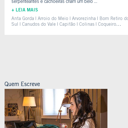
serpenteantes e cachoeiras criam um belo ...
+ LEIA MAIS
Anta Gorda
Arroio do Meio
Arvorezinha
Bom Retiro d
Sul
Canudos do Vale
Capitão
Colinas
Coqueiro
Baixo
Cruzeiro do Sul
Dois Lajeados
Doutor
Ricardo
Encantado
Estrela
Fazenda
Vilanova
Forquetinha
Ilópolis
Imigrante
Lajeado
Ma
de Souza
Muçum
Nova Bréscia
Paverama
Poço das
Antas
Pouso Novo
Progresso
Putinga
Relvado
Roca
Sales
Santa Clara do
Sul
Sério
Tabaí
Taquari
Teutônia
Travesseiro
vale
taquari
Vespasiano Corrêa
Westfália
Quem Escreve