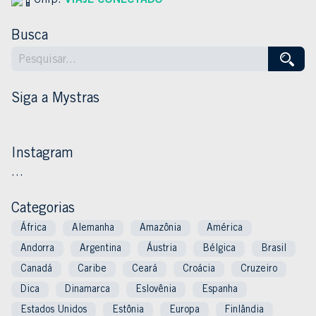
Chip:
VIAJE CONECTADO
Busca
Siga a Mystras
Instagram
…
Categorias
África
Alemanha
Amazônia
América
Andorra
Argentina
Áustria
Bélgica
Brasil
Canadá
Caribe
Ceará
Croácia
Cruzeiro
Dica
Dinamarca
Eslovênia
Espanha
Estados Unidos
Estônia
Europa
Finlândia