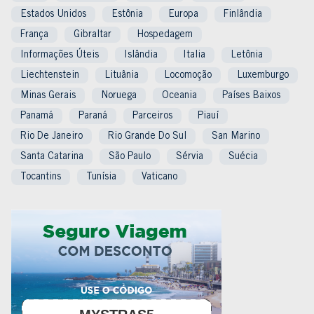
Estados Unidos
Estônia
Europa
Finlândia
França
Gibraltar
Hospedagem
Informações Úteis
Islândia
Italia
Letônia
Liechtenstein
Lituânia
Locomoção
Luxemburgo
Minas Gerais
Noruega
Oceania
Países Baixos
Panamá
Paraná
Parceiros
Piauí
Rio De Janeiro
Rio Grande Do Sul
San Marino
Santa Catarina
São Paulo
Sérvia
Suécia
Tocantins
Tunísia
Vaticano