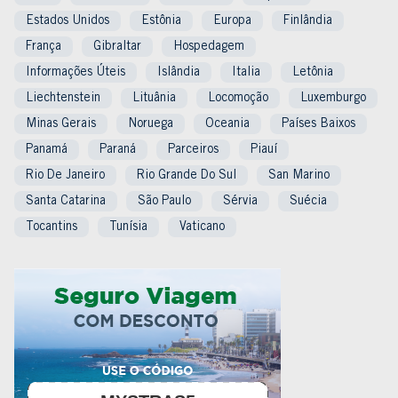
Estados Unidos
Estônia
Europa
Finlândia
França
Gibraltar
Hospedagem
Informações Úteis
Islândia
Italia
Letônia
Liechtenstein
Lituânia
Locomoção
Luxemburgo
Minas Gerais
Noruega
Oceania
Países Baixos
Panamá
Paraná
Parceiros
Piauí
Rio De Janeiro
Rio Grande Do Sul
San Marino
Santa Catarina
São Paulo
Sérvia
Suécia
Tocantins
Tunísia
Vaticano