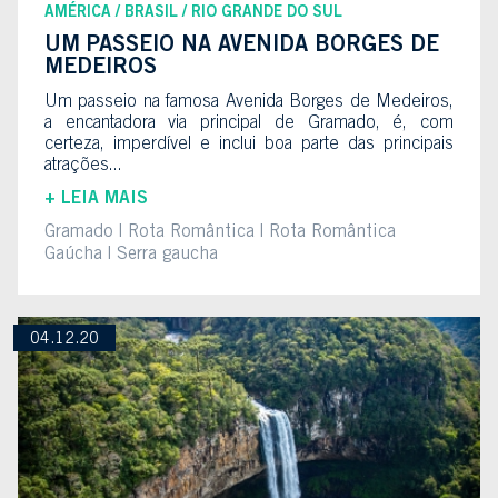
AMÉRICA
BRASIL
RIO GRANDE DO SUL
UM PASSEIO NA AVENIDA BORGES DE
MEDEIROS
Um passeio na famosa Avenida Borges de Medeiros,
a encantadora via principal de Gramado, é, com
certeza, imperdível e inclui boa parte das principais
atrações...
+ LEIA MAIS
Gramado
Rota Romântica
Rota Romântica
Gaúcha
Serra gaucha
04.12.20