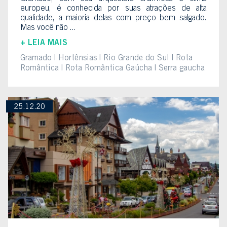
europeu, é conhecida por suas atrações de alta
qualidade, a maioria delas com preço bem salgado.
Mas você não ...
+ LEIA MAIS
Gramado
Hortênsias
Rio Grande do Sul
Rota
Romântica
Rota Romântica Gaúcha
Serra gaucha
25.12.20