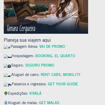
Planeja sua viajem aqui
Passagem Aérea:
VAI DE PROMO
Hospedagem:
BOOKING
,
EL QUARTO
Seguro:
SEGURO PROMO
Aluguel de carro:
RENT CARS
,
MOBILITY
Passeios e ingressos:
GET YOUR GUIDE
Expedições:
VIVALÁ
Aluguel de malas:
GET MALAS