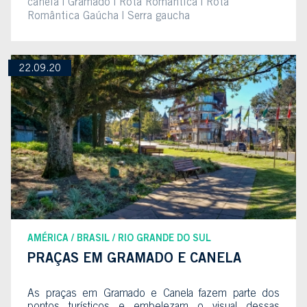
canela
Gramado
Rota Romântica
Rota
Romântica Gaúcha
Serra gaucha
22.09.20
AMÉRICA
BRASIL
RIO GRANDE DO SUL
PRAÇAS EM GRAMADO E CANELA
As praças em Gramado e Canela fazem parte dos