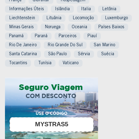
França
Gibraltar
Hospedagem
Informações Úteis
Islândia
Italia
Letônia
Liechtenstein
Lituânia
Locomoção
Luxemburgo
Minas Gerais
Noruega
Oceania
Países Baixos
Panamá
Paraná
Parceiros
Piauí
Rio De Janeiro
Rio Grande Do Sul
San Marino
Santa Catarina
São Paulo
Sérvia
Suécia
Tocantins
Tunísia
Vaticano
MYSTRAS5