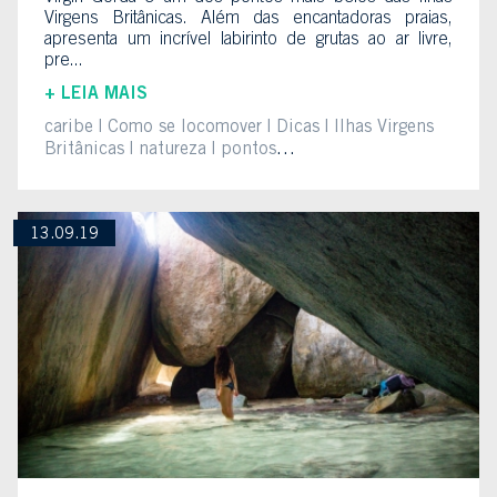
Virgens Britânicas. Além das encantadoras praias,
apresenta um incrível labirinto de grutas ao ar livre,
pre...
+ LEIA MAIS
caribe
Como se locomover
Dicas
Ilhas Virgens
Britânicas
natureza
pontos
turíscos
praia
Virgin Gorda
13.09.19