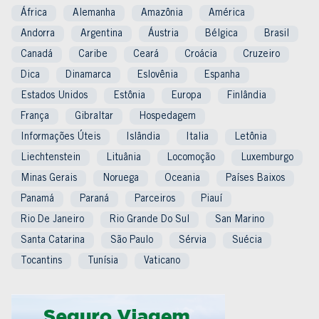
África
Alemanha
Amazônia
América
Andorra
Argentina
Áustria
Bélgica
Brasil
Canadá
Caribe
Ceará
Croácia
Cruzeiro
Dica
Dinamarca
Eslovênia
Espanha
Estados Unidos
Estônia
Europa
Finlândia
França
Gibraltar
Hospedagem
Informações Úteis
Islândia
Italia
Letônia
Liechtenstein
Lituânia
Locomoção
Luxemburgo
Minas Gerais
Noruega
Oceania
Países Baixos
Panamá
Paraná
Parceiros
Piauí
Rio De Janeiro
Rio Grande Do Sul
San Marino
Santa Catarina
São Paulo
Sérvia
Suécia
Tocantins
Tunísia
Vaticano