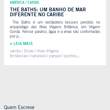
AMÉRICA
CARIBE
THE BATHS: UM BANHO DE MAR
DIFERENTE NO CARIBE
The Baths é um verdadeiro tesouro perdido no
arquipélago das Ilhas Virgens Britânica, em Virgem
Gorda. Nesse paraíso, água e a areia são contornadas
por p...
+ LEIA MAIS
caribe
Dicas
Ilhas Virgens
Britânicas
natureza
parque
pontos
turíscos
praia
Virgin Gorda
Quem Escreve