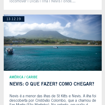
locomover
Dicas
Ilha
Nevis
onde
ficar
praia
St Kitts e Nevis
13.12.19
AMÉRICA
CARIBE
NEVIS: O QUE FAZER? COMO CHEGAR?
Nevis é a menor das ilhas de St Kitts e Nevis. A ilha foi
descoberta por Cristóvão Colombo, que a chamou de