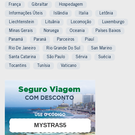
França
Gibraltar
Hospedagem
Informações Úteis
Islândia
Italia
Letônia
Liechtenstein
Lituânia
Locomoção
Luxemburgo
Minas Gerais
Noruega
Oceania
Países Baixos
Panamá
Paraná
Parceiros
Piauí
Rio De Janeiro
Rio Grande Do Sul
San Marino
Santa Catarina
São Paulo
Sérvia
Suécia
Tocantins
Tunísia
Vaticano
MYSTRAS5