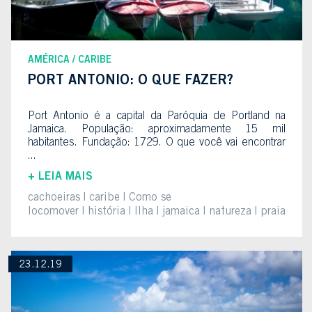
AMÉRICA
CARIBE
PORT ANTONIO: O QUE FAZER?
Port Antonio é a capital da Paróquia de Portland na
Jamaica. População: aproximadamente 15 mil
habitantes. Fundação: 1729. O que você vai encontrar
...
+ LEIA MAIS
cachoeiras
caribe
Como se
locomover
história
Ilha
jamaica
natureza
praia
23.12.19