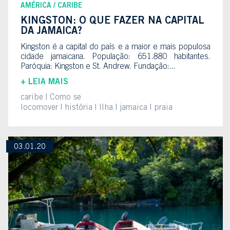
AMÉRICA
CARIBE
KINGSTON: O QUE FAZER NA CAPITAL
DA JAMAICA?
Kingston é a capital do país e a maior e mais populosa
cidade jamaicana. População: 651.880 habitantes.
Paróquia: Kingston e St. Andrew. Fundação:...
+ LEIA MAIS
caribe
Como se
locomover
história
Ilha
jamaica
praia
03.01.20