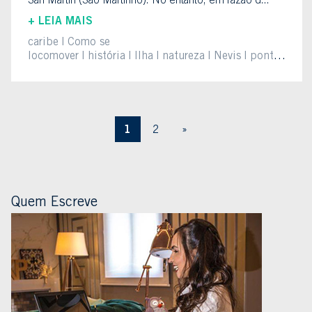
San Martin (São Martinho). No entanto, em razão d...
+ LEIA MAIS
caribe
Como se
locomover
história
Ilha
natureza
Nevis
pontos
turíscos
St Kitts e Nevis
vulcão
1
2
»
Quem Escreve