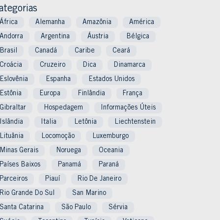
ategorias
África
Alemanha
Amazônia
América
Andorra
Argentina
Áustria
Bélgica
Brasil
Canadá
Caribe
Ceará
Croácia
Cruzeiro
Dica
Dinamarca
Eslovênia
Espanha
Estados Unidos
Estônia
Europa
Finlândia
França
Gibraltar
Hospedagem
Informações Úteis
Islândia
Italia
Letônia
Liechtenstein
Lituânia
Locomoção
Luxemburgo
Minas Gerais
Noruega
Oceania
Países Baixos
Panamá
Paraná
Parceiros
Piauí
Rio De Janeiro
Rio Grande Do Sul
San Marino
Santa Catarina
São Paulo
Sérvia