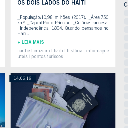
OS DOIS LADOS DO HAITI
C
_População:10,98 milhões (2017). _Área:750
km². _Capital:Porto Príncipe. _Colônia: francesa.
_Independência: 1804. Quando pensamos no
Haiti...
+ LEIA MAIS
caribe
cruzeiro
haiti
história
informaçoes
uteis
pontos turíscos
14.06.19