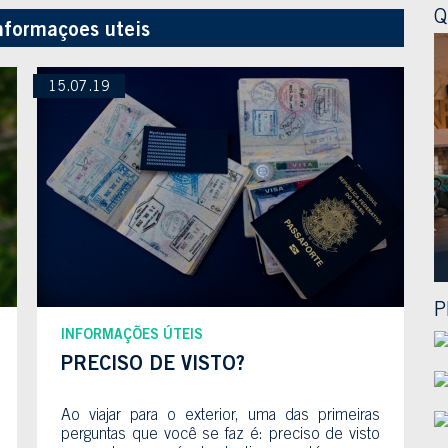
Q
nformaçoes uteis
15.07.19
P
INFORMAÇÕES ÚTEIS
PRECISO DE VISTO?
Ao viajar para o exterior, uma das primeiras
perguntas que você se faz é: preciso de visto