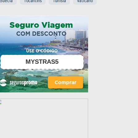
Suécia
Tocantins
Tunísia
Vaticano
MYSTRAS5