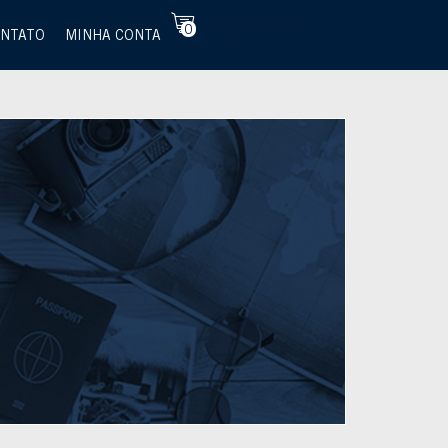
[smart_search
0
NTATO
MINHA CONTA
id="1"]