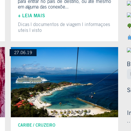
para entrar no país de destino, ou até mesmo
em alguma das conexõe...
+ LEIA MAIS
Dicas
documentos de viagem
informaçoes
uteis
visto
27.06.19
B
S
I
CARIBE
CRUZEIRO