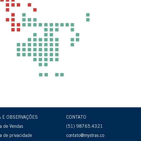
A E OBSERVAÇÕES
CONTATO
ca de Vendas
(51) 98765.4321
ca de privacidade
contato@mystras.co