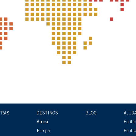
TRAS
DESTINOS
BLOG
AJUD
África
Políti
Europa
Políti