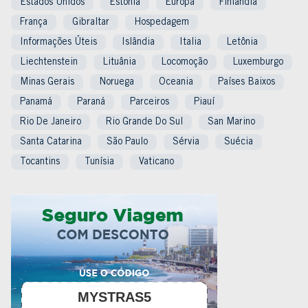
Estados Unidos
Estônia
Europa
Finlândia
França
Gibraltar
Hospedagem
Informações Úteis
Islândia
Italia
Letônia
Liechtenstein
Lituânia
Locomoção
Luxemburgo
Minas Gerais
Noruega
Oceania
Países Baixos
Panamá
Paraná
Parceiros
Piauí
Rio De Janeiro
Rio Grande Do Sul
San Marino
Santa Catarina
São Paulo
Sérvia
Suécia
Tocantins
Tunísia
Vaticano
MYSTRAS5