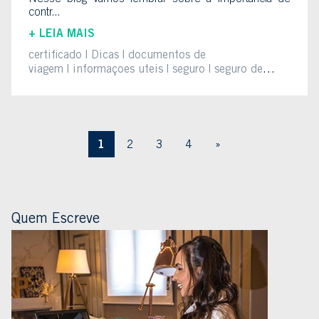
contr...
+ LEIA MAIS
certificado
Dicas
documentos de
viagem
informaçoes uteis
seguro
seguro de
viagem
1
2
3
4
»
Quem Escreve