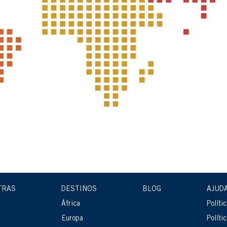
TRAS
DESTINOS
BLOG
AJUD
África
Políti
Europa
Políti