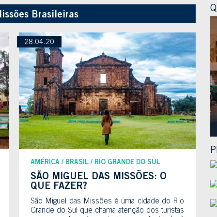
Q
issões Brasileiras
28.04.20
P
AMÉRICA
BRASIL
RIO GRANDE DO SUL
SÃO MIGUEL DAS MISSÕES: O
QUE FAZER?
São Miguel das Missões é uma cidade do Rio
Grande do Sul que chama atenção dos turistas