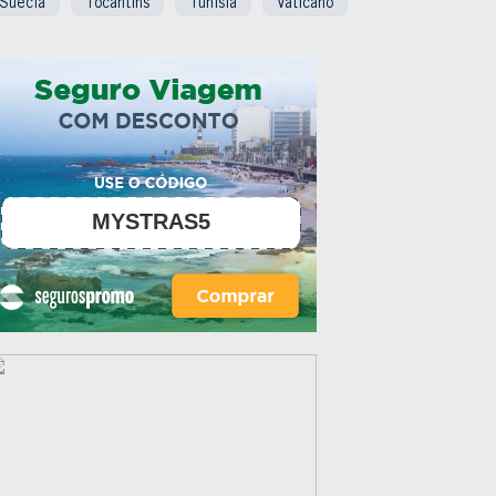
Suécia
Tocantins
Tunísia
Vaticano
MYSTRAS5