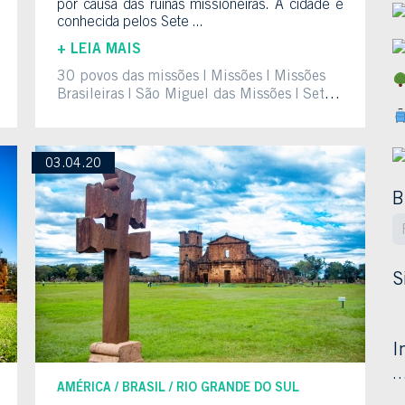
por causa das ruínas missioneiras. A cidade é
conhecida pelos Sete ...
+ LEIA MAIS
30 povos das missões
Missões
Missões
Brasileiras
São Miguel das Missões
Sete
povos das Missões
03.04.20
B
S
I
AMÉRICA
BRASIL
RIO GRANDE DO SUL