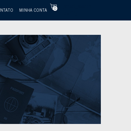
[smart_search
0
NTATO
MINHA CONTA
id="1"]