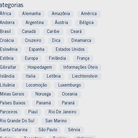
ategorias
África
Alemanha
Amazônia
América
Andorra
Argentina
Áustria
Bélgica
Brasil
Canadá
Caribe
Ceará
Croácia
Cruzeiro
Dica
Dinamarca
Eslovênia
Espanha
Estados Unidos
Estônia
Europa
Finlândia
França
Gibraltar
Hospedagem
Informações Úteis
Islândia
Italia
Letônia
Liechtenstein
Lituânia
Locomoção
Luxemburgo
Minas Gerais
Noruega
Oceania
Países Baixos
Panamá
Paraná
Parceiros
Piauí
Rio De Janeiro
Rio Grande Do Sul
San Marino
Santa Catarina
São Paulo
Sérvia