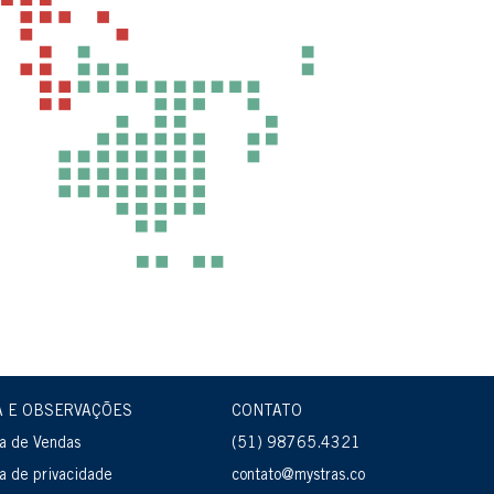
A E OBSERVAÇÕES
CONTATO
ca de Vendas
(51) 98765.4321
ca de privacidade
contato@mystras.co