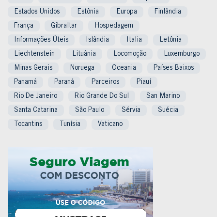
Estados Unidos
Estônia
Europa
Finlândia
França
Gibraltar
Hospedagem
Informações Úteis
Islândia
Italia
Letônia
Liechtenstein
Lituânia
Locomoção
Luxemburgo
Minas Gerais
Noruega
Oceania
Países Baixos
Panamá
Paraná
Parceiros
Piauí
Rio De Janeiro
Rio Grande Do Sul
San Marino
Santa Catarina
São Paulo
Sérvia
Suécia
Tocantins
Tunísia
Vaticano