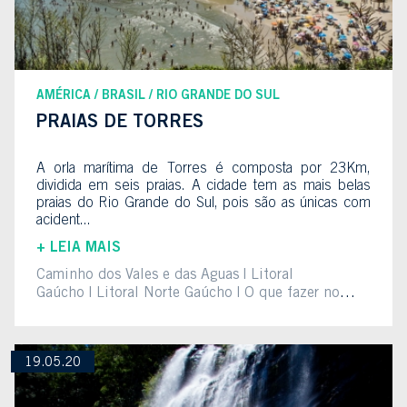
AMÉRICA
BRASIL
RIO GRANDE DO SUL
PRAIAS DE TORRES
A orla marítima de Torres é composta por 23Km,
dividida em seis praias. A cidade tem as mais belas
praias do Rio Grande do Sul, pois são as únicas com
acident...
+ LEIA MAIS
Caminho dos Vales e das Águas
Litoral
Gaúcho
Litoral Norte Gaúcho
O que fazer no
Litoral Gaúcho
torres
19.05.20