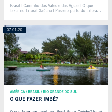
Brasil
Caminho dos Vales e das Águas
O que
fazer no Litoral Gaúcho
Passeio perto do Litoral
Gaúcho
Rio Grande do Sul
RS
07.01.20
AMÉRICA
BRASIL
RIO GRANDE DO SUL
O QUE FAZER IMBÉ?