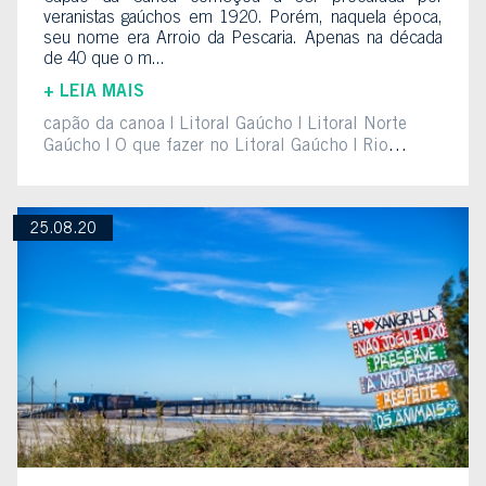
veranistas gaúchos em 1920. Porém, naquela época,
seu nome era Arroio da Pescaria. Apenas na década
de 40 que o m...
+ LEIA MAIS
capão da canoa
Litoral Gaúcho
Litoral Norte
Gaúcho
O que fazer no Litoral Gaúcho
Rio
Grande do Sul
25.08.20