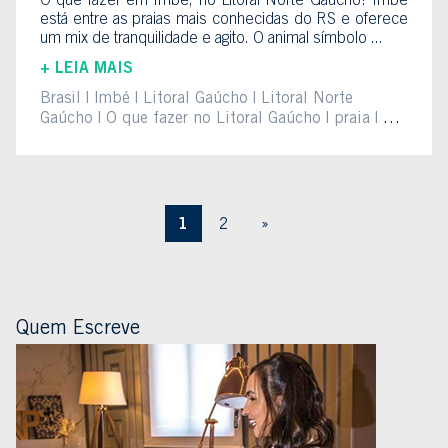
O que fazer em Imbé, no Litoral Norte Gaúcho? Imbé
está entre as praias mais conhecidas do RS e oferece
um mix de tranquilidade e agito. O animal símbolo ...
+ LEIA MAIS
Brasil
Imbé
Litoral Gaúcho
Litoral Norte
Gaúcho
O que fazer no Litoral Gaúcho
praia
Rio
Grande do Sul
RS
1
2
»
Quem Escreve