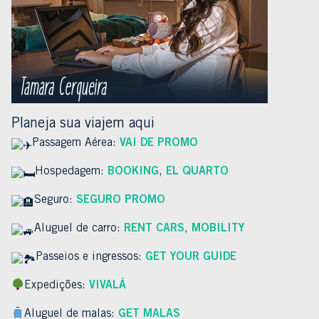
Planeja sua viajem aqui
Passagem Aérea:
VAI DE PROMO
Hospedagem:
BOOKING
,
EL QUARTO
Seguro:
SEGURO PROMO
Aluguel de carro:
RENT CARS
,
MOBILITY
Passeios e ingressos:
GET YOUR GUIDE
Expedições:
VIVALÁ
Aluguel de malas:
GET MALAS