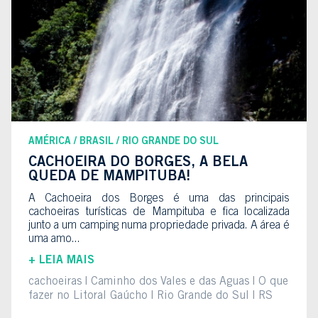
AMÉRICA
BRASIL
RIO GRANDE DO SUL
CACHOEIRA DO BORGES, A BELA
QUEDA DE MAMPITUBA!
A Cachoeira dos Borges é uma das principais
cachoeiras turísticas de Mampituba e fica localizada
junto a um camping numa propriedade privada. A área é
uma amo...
+ LEIA MAIS
cachoeiras
Caminho dos Vales e das Águas
O que
fazer no Litoral Gaúcho
Rio Grande do Sul
RS