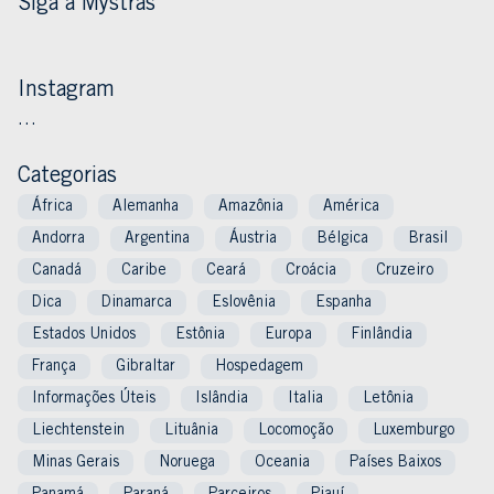
Siga a Mystras
Instagram
…
Categorias
África
Alemanha
Amazônia
América
Andorra
Argentina
Áustria
Bélgica
Brasil
Canadá
Caribe
Ceará
Croácia
Cruzeiro
Dica
Dinamarca
Eslovênia
Espanha
Estados Unidos
Estônia
Europa
Finlândia
França
Gibraltar
Hospedagem
Informações Úteis
Islândia
Italia
Letônia
Liechtenstein
Lituânia
Locomoção
Luxemburgo
Minas Gerais
Noruega
Oceania
Países Baixos