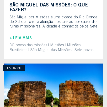
SÃO MIGUEL DAS MISSÕES: O QUE
FAZER?
São Miguel das Missões é uma cidade do Rio Grande
do Sul que chama atenção dos turistas por causa das
ruínas missioneiras. A cidade é conhecida pelos Sete
...
+ LEIA MAIS
30 povos das missões
Missões
Missões
Brasileiras
São Miguel das Missões
Sete povos
das Missões
15.04.20