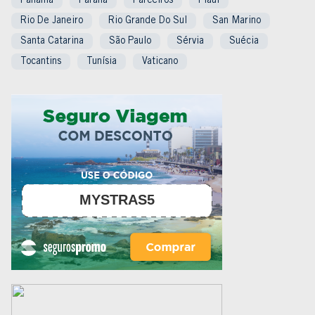
Panamá
Paraná
Parceiros
Piauí
Rio De Janeiro
Rio Grande Do Sul
San Marino
Santa Catarina
São Paulo
Sérvia
Suécia
Tocantins
Tunísia
Vaticano
MYSTRAS5