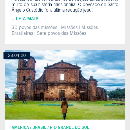
muito de sua história missioneira. O povoado de Santo
Ângelo Custódio foi a última redução jesuí...
+ LEIA MAIS
30 povos das missões
Missões
Missões
Brasileiras
Sete povos das Missões
28.04.20
AMÉRICA
BRASIL
RIO GRANDE DO SUL